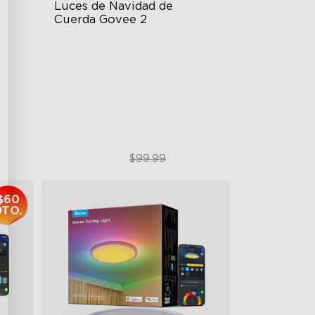
Luces de Navidad de 
Cuerda Govee 2
130+ Preset Scene Modes
ign
Shape Mapping Technology
IP67 Waterproof and Dust-Proof
$79.99
$99.99
$60
DTO.