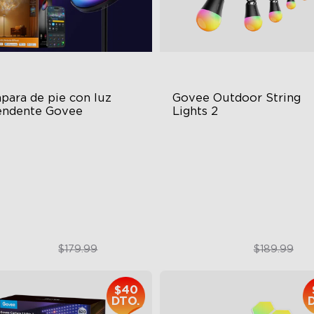
para de pie con luz 
Govee Outdoor String 
endente Govee
Lights 2
Independent Lighting Zones
RGBICW Lighting Effects
namic Ripple Effects
47 Scene Modes
uto-Run" Feature
Shatterproof Design
$169.99
$129.99
$179.99
$189.99
$40
DTO.