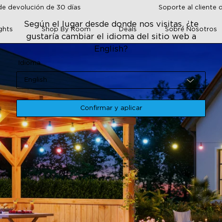
de devolución de 30 días
Soporte al cliente 
Según el lugar desde donde nos visitas, ¿te
ghts
Shop By Room
Deals
Sobre Nosotros
gustaría cambiar el idioma del sitio web a
English?
Idioma
English
Confirmar y aplicar