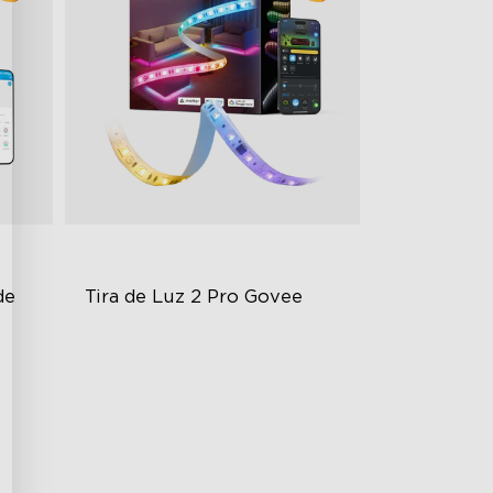
e 
Tira de Luz 2 Pro Govee
Bendable, Cuttable, Connectable
5-in-1 RGBIC+ Technology
LuminBlend Color System