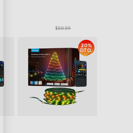
$69.99
$89.99
20%
DTO.