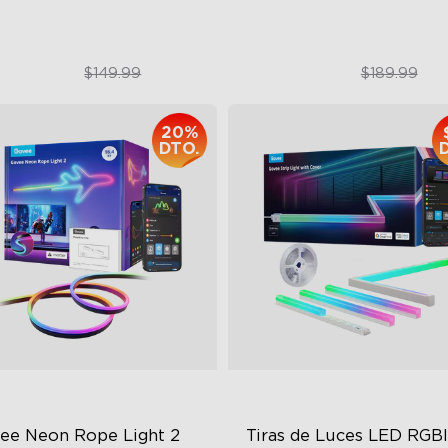
$109.99
$179.99
$149.99
$189.99
20%
DTO.
ee Neon Rope Light 2
Tiras de Luces LED RGBI