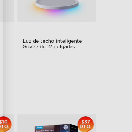
Luz de techo inteligente 
Govee de 12 pulgadas 
RGBWW + RGBIC
Multicolored Lighting
Adjustable Brightness
Adjustable Color Temperature
$69.99
$10
$37
DTO.
DTO.