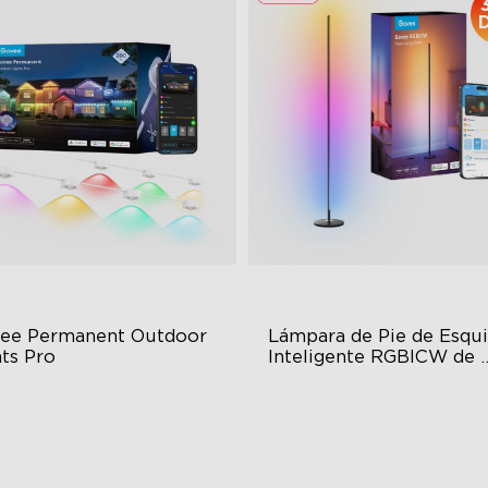
ee Permanent Outdoor 
Lámpara de Pie de Esqui
hts Pro
Inteligente RGBICW de 
Govee
ttable and Extendable
Dynamic RGBIC Color
BWWIC Lighting Effects
Sync with Music
tter Support
Hands-Free Control