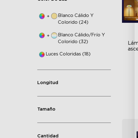
Blanco Cálido Y
+
Colorido (24)
Blanco Cálido/frío Y
+
Colorido (32)
Lám
asc
Luces Coloridas (18)
3 
Dy
"A
Longitud
Tamaño
Cantidad