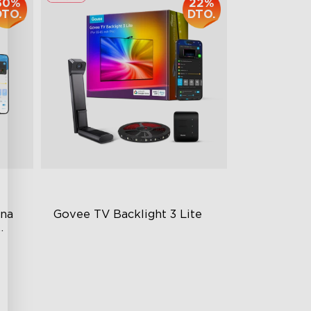
30%
22%
DTO.
DTO.
na 
Govee TV Backlight 3 Lite
Fish-Eye Correction Camera
Technology
Upgraded Envisual Technology
4-in-1 Lamp Beads