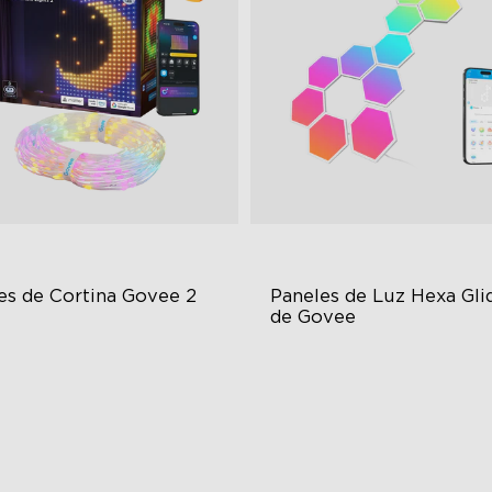
es de Cortina Govee 2
Paneles de Luz Hexa Glid
de Govee
lore Your Creativity with AI
RBGIC Light Effects
ntent
DIY Design
sualized Patterns and Smooth
Animated Effects
F Displays
lock More with DIY Functions