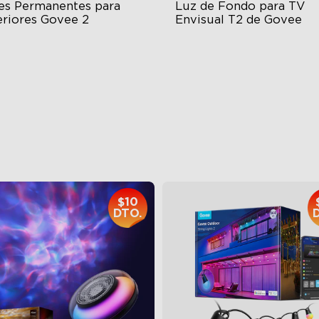
es Permanentes para 
Luz de Fondo para TV 
eriores Govee 2
Envisual T2 de Govee
 Light Show
Govee Envisual Technology
B Glue and Clips
Innovative Dual Camera Des
tter Support
Enhanced RGBIC Lighting
$279.99
$139.99
$10
DTO.
close