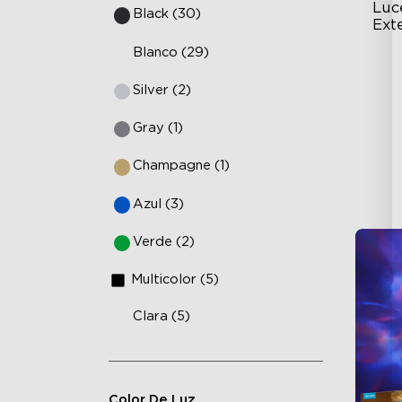
Luc
Black (30)
Ext
Blanco (29)
AI
Silver (2)
VH
Ma
Gray (1)
Champagne (1)
Azul (3)
Verde (2)
Multicolor (5)
Clara (5)
Color De Luz