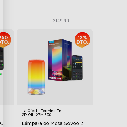
$112.99
$149.99
$50
12%
DTO.
DTO.
La Oferta Termina En
2D 01H 27M 32S
C 
Lámpara de Mesa Govee 2